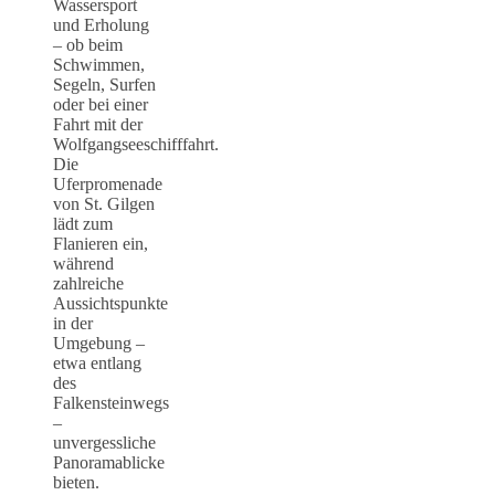
Wassersport
und Erholung
– ob beim
Schwimmen,
Segeln, Surfen
oder bei einer
Fahrt mit der
Wolfgangseeschifffahrt.
Die
Uferpromenade
von St. Gilgen
lädt zum
Flanieren ein,
während
zahlreiche
Aussichtspunkte
in der
Umgebung –
etwa entlang
des
Falkensteinwegs
–
unvergessliche
Panoramablicke
bieten.