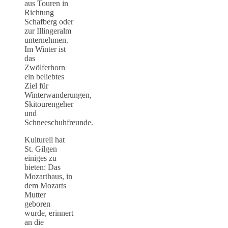
aus Touren in
Richtung
Schafberg oder
zur Illingeralm
unternehmen.
Im Winter ist
das
Zwölferhorn
ein beliebtes
Ziel für
Winterwanderungen,
Skitourengeher
und
Schneeschuhfreunde.
Kulturell hat
St. Gilgen
einiges zu
bieten: Das
Mozarthaus, in
dem Mozarts
Mutter
geboren
wurde, erinnert
an die