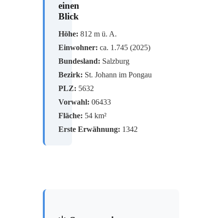
einen
Blick
Höhe:
812 m ü. A.
Einwohner:
ca. 1.745 (2025)
Bundesland:
Salzburg
Bezirk:
St. Johann im Pongau
PLZ:
5632
Vorwahl:
06433
Fläche:
54 km²
Erste Erwähnung:
1342