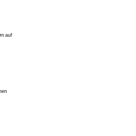
rn auf
ehen