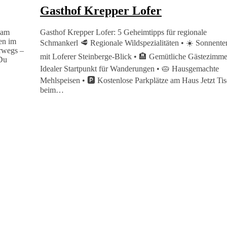
Gasthof Krepper Lofer
 am
Gasthof Krepper Lofer: 5 Geheimtipps für regionale
en im
Schmankerl 🥩 Regionale Wildspezialitäten • ☀️ Sonnente
erwegs –
mit Loferer Steinberge-Blick • 🏨 Gemütliche Gästezimmer
 Du
Idealer Startpunkt für Wanderungen • 🥧 Hausgemachte
Mehlspeisen • 🅿️ Kostenlose Parkplätze am Haus Jetzt Ti
beim…