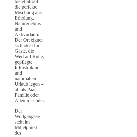
bietet Strobl
die perfekte
Mischung aus
Erholung,
Naturerlebnis
und
Aktivurlaub.
Der Ort eignet
sich ideal für
Gäste, die
Wert auf Ruhe,
gepflegte
Infrastruktur
und
naturnahen
Urlaub legen –
ob als Paar,
Familie oder
Alleinreisender.
Der
Wolfgangsee
steht im
Mittelpunkt
des