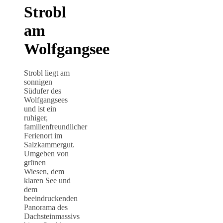
Strobl
am
Wolfgangsee
Strobl liegt am
sonnigen
Südufer des
Wolfgangsees
und ist ein
ruhiger,
familienfreundlicher
Ferienort im
Salzkammergut.
Umgeben von
grünen
Wiesen, dem
klaren See und
dem
beeindruckenden
Panorama des
Dachsteinmassivs