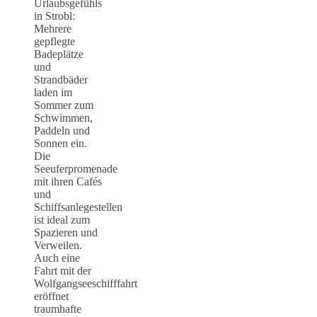
Urlaubsgefühls
in Strobl:
Mehrere
gepflegte
Badeplätze
und
Strandbäder
laden im
Sommer zum
Schwimmen,
Paddeln und
Sonnen ein.
Die
Seeuferpromenade
mit ihren Cafés
und
Schiffsanlegestellen
ist ideal zum
Spazieren und
Verweilen.
Auch eine
Fahrt mit der
Wolfgangseeschifffahrt
eröffnet
traumhafte