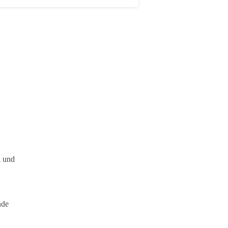
l und
nde