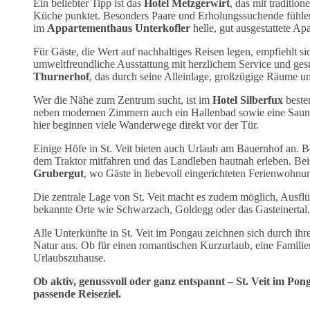
Ein beliebter Tipp ist das
Hotel Metzgerwirt
, das mit traditio
Küche punktet. Besonders Paare und Erholungssuchende fühlen
im
Appartementhaus Unterkofler
helle, gut ausgestattete Ap
Für Gäste, die Wert auf nachhaltiges Reisen legen, empfiehlt s
umweltfreundliche Ausstattung mit herzlichem Service und ge
Thurnerhof
, das durch seine Alleinlage, großzügige Räume und
Wer die Nähe zum Zentrum sucht, ist im
Hotel Silberfux
beste
neben modernen Zimmern auch ein Hallenbad sowie eine Sauna.
hier beginnen viele Wanderwege direkt vor der Tür.
Einige Höfe in St. Veit bieten auch Urlaub am Bauernhof an. Bes
dem Traktor mitfahren und das Landleben hautnah erleben. Beis
Grubergut
, wo Gäste in liebevoll eingerichteten Ferienwohn
Die zentrale Lage von St. Veit macht es zudem möglich, Ausflü
bekannte Orte wie Schwarzach, Goldegg oder das Gasteinertal
Alle Unterkünfte in St. Veit im Pongau zeichnen sich durch ihr
Natur aus. Ob für einen romantischen Kurzurlaub, eine Familienr
Urlaubszuhause.
Ob aktiv, genussvoll oder ganz entspannt – St. Veit im Pon
passende Reiseziel.