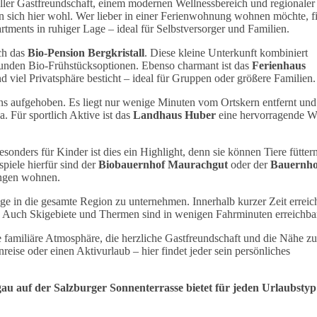
neller Gastfreundschaft, einem modernen Wellnessbereich und regionaler
 sich hier wohl. Wer lieber in einer Ferienwohnung wohnen möchte, f
artments in ruhiger Lage – ideal für Selbstversorger und Familien.
ich das
Bio-Pension Bergkristall
. Diese kleine Unterkunft kombiniert
sunden Bio-Frühstücksoptionen. Ebenso charmant ist das
Ferienhaus
 viel Privatsphäre besticht – ideal für Gruppen oder größere Familien.
ns aufgehoben. Es liegt nur wenige Minuten vom Ortskern entfernt und 
 Für sportlich Aktive ist das
Landhaus Huber
eine hervorragende W
onders für Kinder ist dies ein Highlight, denn sie können Tiere füttern
piele hierfür sind der
Biobauernhof Maurachgut
oder der
Bauernho
ungen wohnen.
ge in die gesamte Region zu unternehmen. Innerhalb kurzer Zeit erreic
. Auch Skigebiete und Thermen sind in wenigen Fahrminuten erreichba
e familiäre Atmosphäre, die herzliche Gastfreundschaft und die Nähe zu
eise oder einen Aktivurlaub – hier findet jeder sein persönliches
gau auf der Salzburger Sonnenterrasse bietet für jeden Urlaubstyp