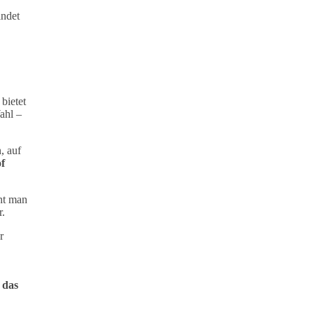
indet
bietet
ahl –
, auf
f
ht man
r.
r
 das