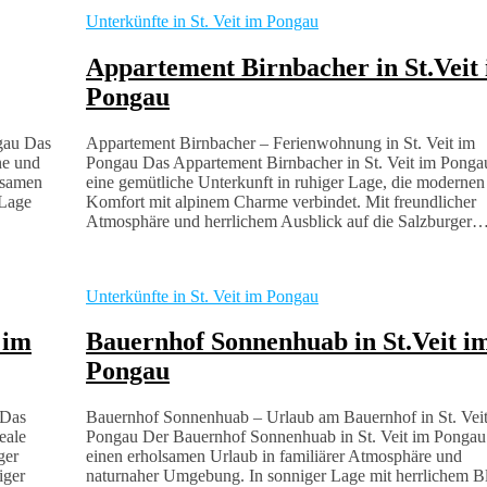
Unterkünfte in St. Veit im Pongau
Appartement Birnbacher in St.Veit
Pongau
gau Das
Appartement Birnbacher – Ferienwohnung in St. Veit im
ne und
Pongau Das Appartement Birnbacher in St. Veit im Pongau
lsamen
eine gemütliche Unterkunft in ruhiger Lage, die modernen
 Lage
Komfort mit alpinem Charme verbindet. Mit freundlicher
Atmosphäre und herrlichem Ausblick auf die Salzburger
Unterkünfte in St. Veit im Pongau
 im
Bauernhof Sonnenhuab in St.Veit i
Pongau
 Das
Bauernhof Sonnenhuab – Urlaub am Bauernhof in St. Vei
eale
Pongau Der Bauernhof Sonnenhuab in St. Veit im Pongau 
ger
einen erholsamen Urlaub in familiärer Atmosphäre und
iger
naturnaher Umgebung. In sonniger Lage mit herrlichem B