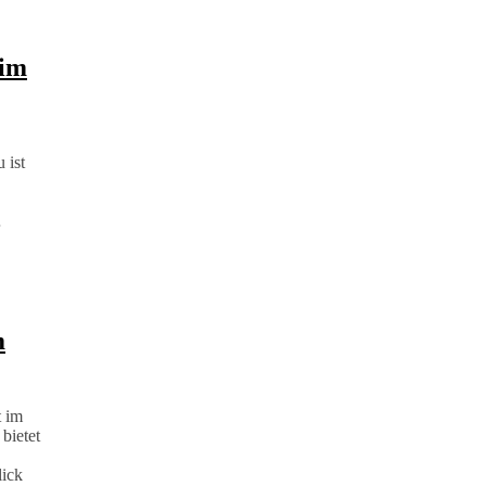
 im
 ist
…
m
t im
bietet
lick