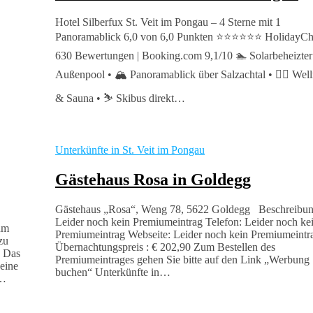
Hotel Silberfux St. Veit im Pongau – 4 Sterne mit 1
Panoramablick 6,0 von 6,0 Punkten ⭐⭐⭐⭐⭐⭐ HolidayC
630 Bewertungen | Booking.com 9,1/10 🏊 Solarbeheizter
Außenpool • 🏔️ Panoramablick über Salzachtal • 🧖‍♀️ Wel
& Sauna • ⛷️ Skibus direkt…
Unterkünfte in St. Veit im Pongau
Gästehaus Rosa in Goldegg
Gästehaus „Rosa“, Weng 78, 5622 Goldegg Beschreibun
Leider noch kein Premiumeintrag Telefon: Leider noch ke
um
Premiumeintrag Webseite: Leider noch kein Premiumeintr
zu
Übernachtungspreis : € 202,90 Zum Bestellen des
. Das
Premiumeintrages gehen Sie bitte auf den Link „Werbung
eine
buchen“ Unterkünfte in…
–…