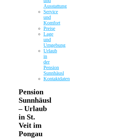
und
Ausstattung
Service
und
Komfort
Preise
Lage
und
Umgebung
Urlaub
in
der
Pension
Sunnhäusl
Kontaktdaten
Pension
Sunnhäusl
– Urlaub
in St.
Veit im
Pongau