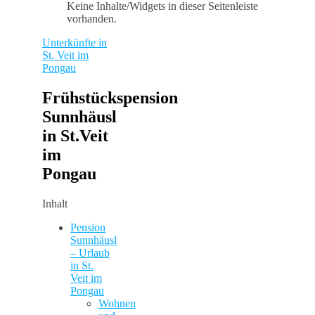
Keine Inhalte/Widgets in dieser Seitenleiste
vorhanden.
Unterkünfte in
St. Veit im
Pongau
Frühstückspension
Sunnhäusl
in St.Veit
im
Pongau
Inhalt
Pension
Sunnhäusl
– Urlaub
in St.
Veit im
Pongau
Wohnen