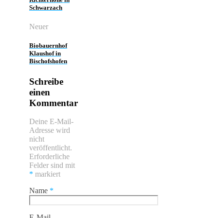
Schwarzach
Neuer
Biobauernhof
Klaushof in
Bischofshofen
Schreibe
einen
Kommentar
Deine E-Mail-
Adresse wird
nicht
veröffentlicht.
Erforderliche
Felder sind mit
*
markiert
Name
*
E-Mail-