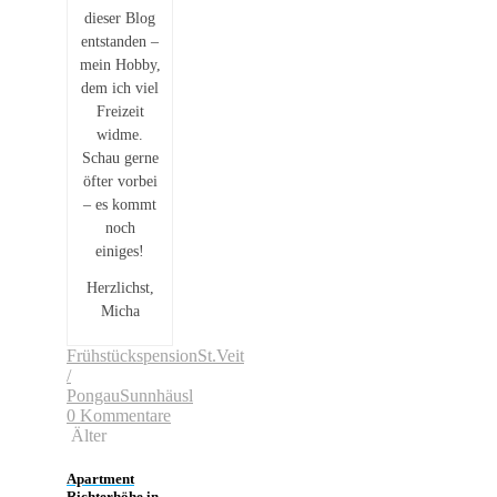
dieser Blog
entstanden –
mein Hobby,
dem ich viel
Freizeit
widme.
Schau gerne
öfter vorbei
– es kommt
noch
einiges!
Herzlichst,
Micha
Frühstückspension
St.Veit
/
Pongau
Sunnhäusl
0 Kommentare
Älter
Apartment
Richterhöhe in