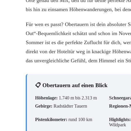
Orte genau den Mix, den du für deine perfekte A
bis hin zu einsamen Höhenwanderungen, bei dene
Für wen es passt? Obertauern ist dein absoluter S
Out“-Bequemlichkeit schätzt und schon im Novem
Sommer ist es die perfekte Zuflucht für dich, 
direkt von der Hoteltür weg in knackige Höhenwa
das unvergleichliche Gefühl, dem Himmel ein Stü
📋 Obertauern auf einen Blick
Höhenlage:
1.740 m bis 2.313 m
Schneegara
Gebirge:
Radstädter Tauern
Regionen-
Pistenkilometer:
rund 100 km
Highlights:
Wildpark