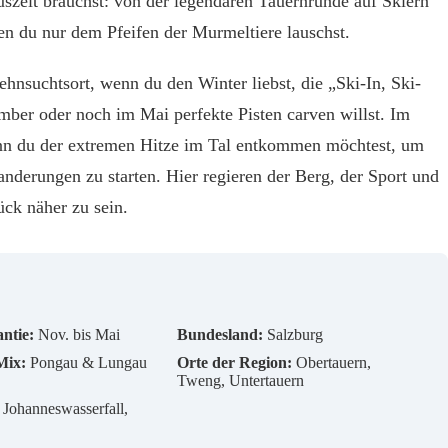
uszeit brauchst: von der legendären Tauernrunde auf Skiern
n du nur dem Pfeifen der Murmeltiere lauschst.
ehnsuchtsort, wenn du den Winter liebst, die „Ski-In, Ski-
ber oder noch im Mai perfekte Pisten carven willst. Im
wenn du der extremen Hitze im Tal entkommen möchtest, um
nderungen zu starten. Hier regieren der Berg, der Sport und
ck näher zu sein.
ntie:
Nov. bis Mai
Bundesland:
Salzburg
Mix:
Pongau & Lungau
Orte der Region:
Obertauern,
Tweng, Untertauern
Johanneswasserfall,