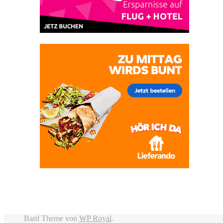
Bard Theme von
WP Royal
.