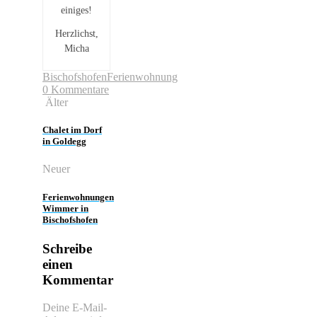
einiges!
Herzlichst,
Micha
Bischofshofen
Ferienwohnung
0 Kommentare
Älter
Chalet im Dorf
in Goldegg
Neuer
Ferienwohnungen
Wimmer in
Bischofshofen
Schreibe
einen
Kommentar
Deine E-Mail-