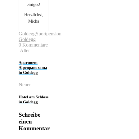
einiges!
Herzlichst,
Micha
Goldegg
Sportpension
Goldegg
0 Kommentare
Älter
Apartment
Alpenpanorama
in Goldegg
Neuer
Hotel am Schloss
in Goldegg
Schreibe
einen
Kommentar